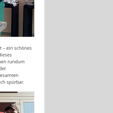
t – ein schönes
dieses
inen rundum
der
 gesamten
ich spürbar.