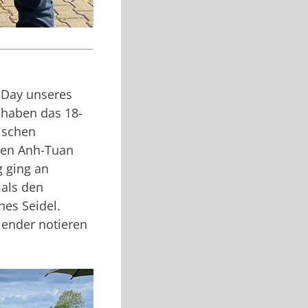
s Day unseres
 haben das 18-
ischen
gen Anh-Tuan
g ging an
mals den
es Seidel.
alender notieren