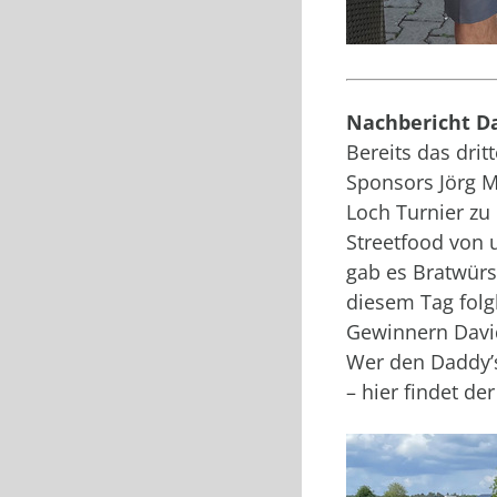
Nachbericht D
Bereits das drit
Sponsors Jörg M
Loch Turnier z
Streetfood von
gab es Bratwürst
diesem Tag folg
Gewinnern David
Wer den Daddy’s 
– hier findet d